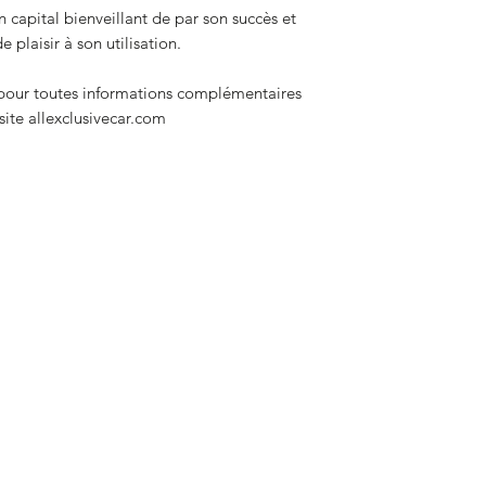
 capital bienveillant de par son succès et
changements, grilles
plaisir à son utilisation.
tableau de bord noir
modifiée.
 pour toutes informations complémentaires
 site allexclusivecar.com