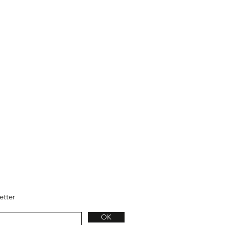
etter
OK