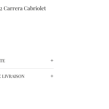
.2 Carrera Cabriolet
ITE
PORSCHE
 LIVRAISON
911
ssurer une livraison partout en
911 Carrera 3.2